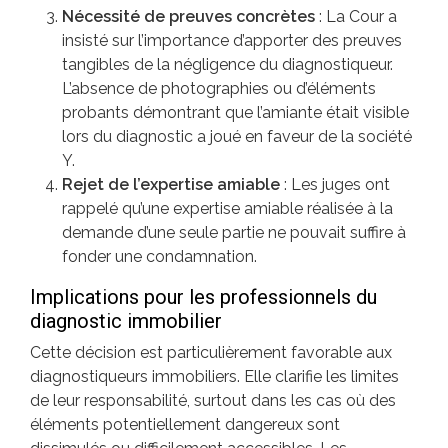
Nécessité de preuves concrètes
: La Cour a
Connexion
Flux des publications
insisté sur l’importance d’apporter des preuves
Flux des commentaires
tangibles de la négligence du diagnostiqueur.
Site de WordPress-FR
L’absence de photographies ou d’éléments
probants démontrant que l’amiante était visible
Pages et Articles Phares
lors du diagnostic a joué en faveur de la société
Y.
Rejet de l’expertise amiable
: Les juges ont
BARÈME INDICATIF DES HONORAIRES
Cabinet de Maître Emmanuel BEUCHER avocat au Barreau de Senlis
rappelé qu’une expertise amiable réalisée à la
LISTE DES VENTES AUX ENCHÈRES AU TRIBUNAL JUDICIAIRE DE
demande d’une seule partie ne pouvait suffire à
SENLIS (saisies)
fonder une condamnation.
CONDITIONS POUR ENCHERIR
Fiche n° 8-2 : EN PRESENCE D’UN ENFANT MAJEUR
Implications pour les professionnels du
LE CABINET
diagnostic immobilier
PLANS D'ACCES
Les avocats à travers l’histoire
Cette décision est particulièrement favorable aux
NOTRE STRUCTURE
diagnostiqueurs immobiliers. Elle clarifie les limites
DOMAINES D'INTERVENTION
de leur responsabilité, surtout dans les cas où des
éléments potentiellement dangereux sont