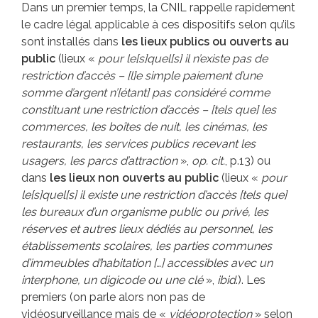
Dans un premier temps, la CNIL rappelle rapidement
le cadre légal applicable à ces dispositifs selon qu’ils
sont installés dans
les lieux publics ou ouverts au
public
(lieux «
pour le[s]quel[s] il n’existe pas de
restriction
d’accès – [l]e simple paiement d’une
somme d’argent n’[étant] pas considéré comme
constituant une restriction d’accès – [tels que] les
commerces, les boîtes de nuit, les cinémas, les
restaurants, les services publics recevant les
usagers, les parcs d’attraction
»,
op. cit.
, p.13) ou
dans
les lieux non ouverts au public
(lieux «
pour
le{s]quel[s] il existe une restriction d’accès [tels que]
les bureaux d’un organisme public ou privé, les
réserves et autres lieux dédiés au personnel, les
établissements scolaires, les parties communes
d’immeubles d’habitation […] accessibles avec un
interphone, un digicode ou une clé
»,
ibid
.). Les
premiers (on parle alors non pas de
vidéosurveillance mais de «
vidéoprotection
» selon