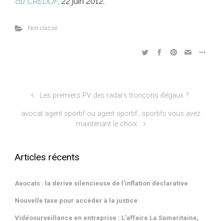
du CREDOF
, 22 juin 2012.
Méta
Non classé
Connexion
Flux des publications
Flux des commentaires
Site de WordPress-FR
Les premiers PV des radars tronçons illégaux ?
Pages et Articles Phares
avocat agent sportif ou agent sportif…sportifs vous avez
maintenant le choix
BARÈME INDICATIF DES HONORAIRES
Cabinet de Maître Emmanuel BEUCHER avocat au Barreau de Senlis
Quand le déménagement de la mère aboutit au transfert de
résidence chez le père
Articles récents
LISTE DES VENTES AUX ENCHÈRES AU TRIBUNAL JUDICIAIRE DE
SENLIS (saisies)
CONTACT
Avocats : la dérive silencieuse de l’inflation déclarative
Possibilité pour les avocats de signifier une décision de première
instance par la plateforme RPVA de communication électronique
Nouvelle taxe pour accéder à la justice
des avocats
CONDITIONS POUR ENCHERIR
Vidéosurveillance en entreprise : L’affaire La Samaritaine,