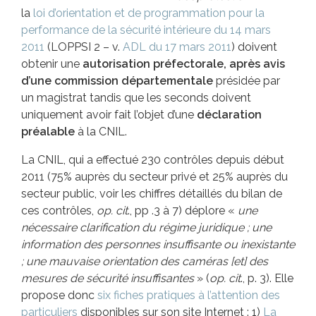
la
loi d’orientation et de programmation pour la
performance de la sécurité intérieure du 14 mars
2011
(LOPPSI 2 – v.
ADL du 17 mars 2011
) doivent
obtenir une
autorisation préfectorale, après avis
d’une commission départementale
présidée par
un magistrat tandis que les seconds doivent
uniquement avoir fait l’objet d’une
déclaration
préalable
à la CNIL.
La CNIL, qui a effectué 230 contrôles depuis début
2011 (75% auprès du secteur privé et 25% auprès du
secteur public, voir les chiffres détaillés du bilan de
ces contrôles,
op. cit
., pp .3 à 7) déplore «
une
nécessaire clarification du régime juridique ; une
information des personnes insuffisante ou inexistante
; une mauvaise orientation des caméras [et] des
mesures de sécurité insuffisantes
» (
op. cit
., p. 3). Elle
propose donc
six fiches pratiques à l’attention des
particuliers
disponibles sur son site Internet : 1)
La