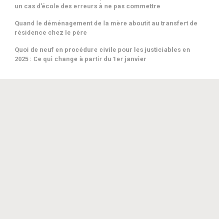
Vidéosurveillance : annulation d'actes de procédure pénale établis
un cas d’école des erreurs à ne pas commettre
par des policiers qui n’étaient pas habilités à être destinataires des
Quand le déménagement de la mère aboutit au transfert de
vidéos et qui ne les ont pas obtenues par la voie de réquisitions.
résidence chez le père
Downloads
ARTICLES/VEILLE JURIDIQUE
Quoi de neuf en procédure civile pour les justiciables en
2025 : Ce qui change à partir du 1er janvier