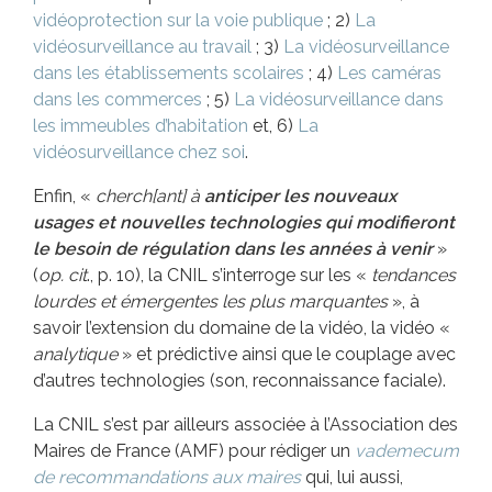
vidéoprotection sur la voie publique
; 2)
La
vidéosurveillance au travail
; 3)
La vidéosurveillance
dans les établissements scolaires
; 4)
Les caméras
dans les commerces
; 5)
La vidéosurveillance dans
les immeubles d’habitation
et, 6)
La
vidéosurveillance chez soi
.
Enfin, «
cherch[ant] à
anticiper les nouveaux
usages et nouvelles technologies qui modifieront
le besoin de régulation dans les années à venir
»
(
op. cit
., p. 10), la CNIL s’interroge sur les «
tendances
lourdes et émergentes les plus marquantes
», à
savoir l’extension du domaine de la vidéo, la vidéo «
analytique
» et prédictive ainsi que le couplage avec
d’autres technologies (son, reconnaissance faciale).
La CNIL s’est par ailleurs associée à l’Association des
Maires de France (AMF) pour rédiger un
vademecum
de recommandations aux maires
qui, lui aussi,