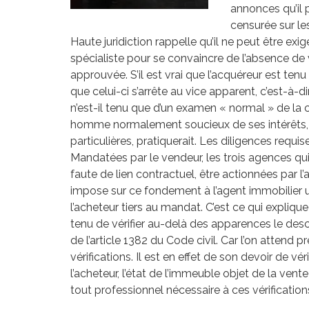
annonces qu’il 
censurée sur les
Haute juridiction rappelle qu’il ne peut être exi
spécialiste pour se convaincre de l’absence de v
approuvée. S’il est vrai que l’acquéreur est tenu
que celui-ci s’arrête au vice apparent, c’est-à-
n’est-il tenu que d’un examen « normal » de la 
homme normalement soucieux de ses intérêts
particulières, pratiquerait. Les diligences requi
Mandatées par le vendeur, les trois agences qui
faute de lien contractuel, être actionnées par l’a
impose sur ce fondement à l’agent immobilier u
l’acheteur tiers au mandat. C’est ce qui explique
tenu de vérifier au-delà des apparences le descr
de l’article 1382 du Code civil. Car l’on attend 
vérifications. Il est en effet de son devoir de vé
l’acheteur, l’état de l’immeuble objet de la vent
tout professionnel nécessaire à ces vérifications