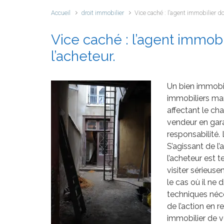
Accueil
droit immobilier
Vice caché : l’agent immobilier doi
Vice caché : l’agent immobil
l’acheteur.
Un bien immobili
immobiliers man
affectant le cha
vendeur en gara
responsabilité
S’agissant de l
l’acheteur est 
visiter sérieuse
le cas où il n
techniques néce
de l’action en re
immobilier de v