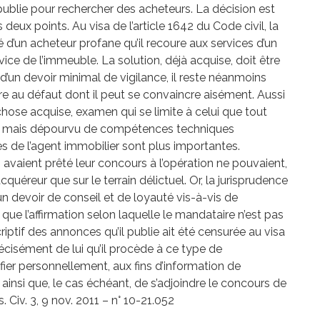
publie pour rechercher des acheteurs. La décision est
 deux points. Au visa de l’article 1642 du Code civil, la
gé d’un acheteur profane qu’il recoure aux services d’un
ice de l’immeuble. La solution, déjà acquise, doit être
 d’un devoir minimal de vigilance, il reste néanmoins
dire au défaut dont il peut se convaincre aisément. Aussi
chose acquise, examen qui se limite à celui que tout
, mais dépourvu de compétences techniques
ses de l’agent immobilier sont plus importantes.
 avaient prêté leur concours à l’opération ne pouvaient,
cquéreur que sur le terrain délictuel. Or, la jurisprudence
n devoir de conseil et de loyauté vis-à-vis de
 que l’affirmation selon laquelle le mandataire n’est pas
iptif des annonces qu’il publie ait été censurée au visa
précisément de lui qu’il procède à ce type de
rifier personnellement, aux fins d’information de
e ainsi que, le cas échéant, de s’adjoindre le concours de
. Civ. 3, 9 nov. 2011 – n° 10-21.052