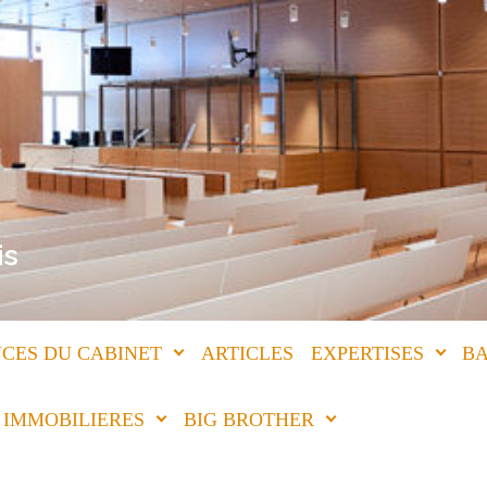
is
CES DU CABINET
ARTICLES
EXPERTISES
BA
IMMOBILIERES
BIG BROTHER