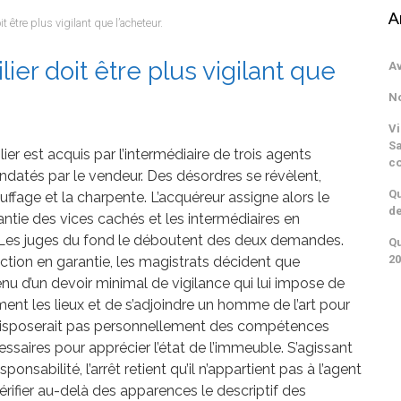
A
t être plus vigilant que l’acheteur.
ier doit être plus vigilant que
Av
No
Vi
Sa
er est acquis par l’intermédiaire de trois agents
c
datés par le vendeur. Des désordres se révèlent,
Qu
uffage et la charpente. L’acquéreur assigne alors le
de
ntie des vices cachés et les intermédiaires en
. Les juges du fond le déboutent des deux demandes.
Qu
20
’action en garantie, les magistrats décident que
tenu d’un devoir minimal de vigilance qui lui impose de
ment les lieux et de s’adjoindre un homme de l’art pour
e disposerait pas personnellement des compétences
ssaires pour apprécier l’état de l’immeuble. S’agissant
sponsabilité, l’arrêt retient qu’il n’appartient pas à l’agent
érifier au-delà des apparences le descriptif des