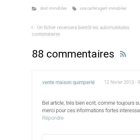
droit immobilier
vice caché agent immobilier
Un fichier recensera bientôt les automobilistes
contestataires
88 commentaires
vente maison quimperlé
12 février 2013 -
Bel article, très bien ecrit, comme toujours su
merci pour ces informations fortes interessa
Répondre