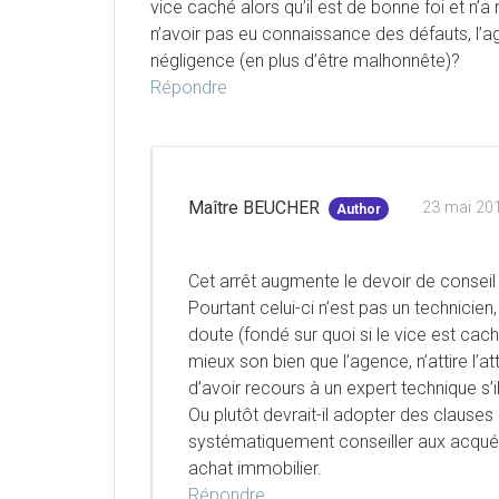
vice caché alors qu’il est de bonne foi et n’a 
n’avoir pas eu connaissance des défauts, l’ag
négligence (en plus d’être malhonnête)?
Répondre
Maître BEUCHER
23 mai 201
Author
Cet arrêt augmente le devoir de conseil 
Pourtant celui-ci n’est pas un technicien,
doute (fondé sur quoi si le vice est cac
mieux son bien que l’agence, n’attire l’a
d’avoir recours à un expert technique s’
Ou plutôt devrait-il adopter des clause
systématiquement conseiller aux acquére
achat immobilier.
Répondre