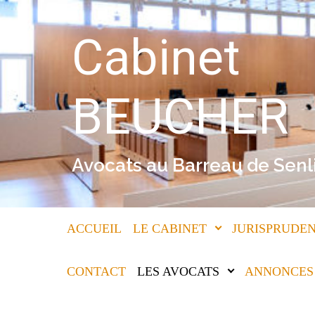
Skip to main content
Cabinet
BEUCHER
Avocats au Barreau de Senl
ACCUEIL
LE CABINET
JURISPRUDEN
CONTACT
LES AVOCATS
ANNONCES 