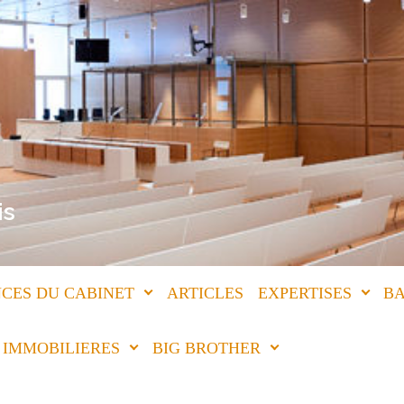
is
CES DU CABINET
ARTICLES
EXPERTISES
BA
IMMOBILIERES
BIG BROTHER