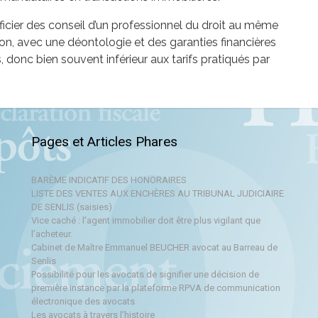
ficier des conseil d’un professionnel du droit au même
ion, avec une déontologie et des garanties financières
s, donc bien souvent inférieur aux tarifs pratiqués par
Pages et Articles Phares
BARÈME INDICATIF DES HONORAIRES
LISTE DES VENTES AUX ENCHÈRES AU TRIBUNAL JUDICIAIRE
DE SENLIS (saisies)
Vice caché : l'agent immobilier doit être plus vigilant que
l’acheteur.
Cabinet de Maître Emmanuel BEUCHER avocat au Barreau de
Senlis
Possibilité pour les avocats de signifier une décision de
première instance par la plateforme RPVA de communication
électronique des avocats
Les avocats à travers l’histoire