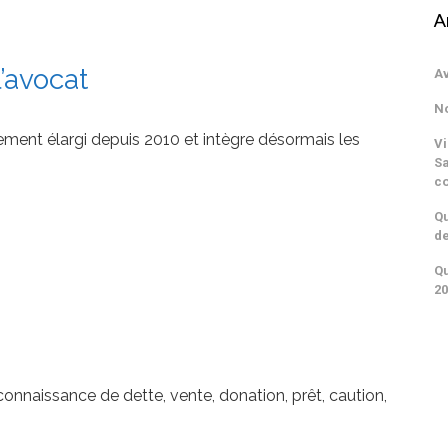
A
l’avocat
Av
No
ement élargi depuis 2010 et intègre désormais les
Vi
Sa
c
Qu
de
Qu
20
connaissance de dette, vente, donation, prêt, caution,