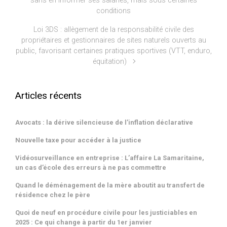
sans en informer ses salariés, mais sous certaines
conditions
Connexion
Flux des publications
Loi 3DS : allègement de la responsabilité civile des
Flux des commentaires
propriétaires et gestionnaires de sites naturels ouverts au
Site de WordPress-FR
public, favorisant certaines pratiques sportives (VTT, enduro,
équitation)
Pages et Articles Phares
Articles récents
BARÈME INDICATIF DES HONORAIRES
Cabinet de Maître Emmanuel BEUCHER avocat au Barreau de Senlis
LISTE DES VENTES AUX ENCHÈRES AU TRIBUNAL JUDICIAIRE DE
Avocats : la dérive silencieuse de l’inflation déclarative
SENLIS (saisies)
Les avocats à travers l’histoire
Nouvelle taxe pour accéder à la justice
LE CABINET
L’absence de mention de la vérification périodique de l'éthylomètre
Vidéosurveillance en entreprise : L’affaire La Samaritaine,
CONDITIONS POUR ENCHERIR
un cas d’école des erreurs à ne pas commettre
NOTRE STRUCTURE
Quand le déménagement de la mère aboutit au transfert de
DOMAINES D'INTERVENTION
résidence chez le père
Le décret du 27 novembre 2012 modifie les dispositions du Code
de procédure civile concernant les espaces de rencontre
Quoi de neuf en procédure civile pour les justiciables en
2025 : Ce qui change à partir du 1er janvier