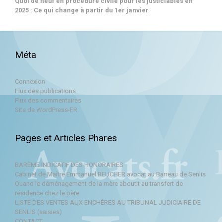
Quoi de neuf en procédure civile pour les justiciables en
2025 : Ce qui change à partir du 1er janvier
Méta
Connexion
Flux des publications
Flux des commentaires
Site de WordPress-FR
Pages et Articles Phares
BARÈME INDICATIF DES HONORAIRES
Cabinet de Maître Emmanuel BEUCHER avocat au Barreau de Senlis
Quand le déménagement de la mère aboutit au transfert de
résidence chez le père
LISTE DES VENTES AUX ENCHÈRES AU TRIBUNAL JUDICIAIRE DE
SENLIS (saisies)
CONTACT