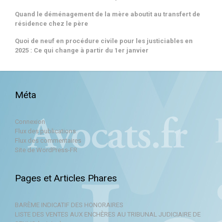
Quand le déménagement de la mère aboutit au transfert de
résidence chez le père
Quoi de neuf en procédure civile pour les justiciables en
2025 : Ce qui change à partir du 1er janvier
Méta
Connexion
Flux des publications
Flux des commentaires
Site de WordPress-FR
Pages et Articles Phares
BARÈME INDICATIF DES HONORAIRES
LISTE DES VENTES AUX ENCHÈRES AU TRIBUNAL JUDICIAIRE DE