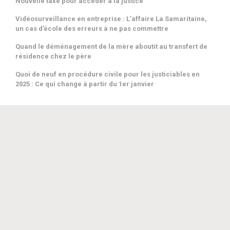
Nouvelle taxe pour accéder à la justice
Possibilité pour les avocats de signifier une décision de première
instance par la plateforme RPVA de communication électronique
Vidéosurveillance en entreprise : L’affaire La Samaritaine,
des avocats
un cas d’école des erreurs à ne pas commettre
CONDITIONS POUR ENCHERIR
Quand le déménagement de la mère aboutit au transfert de
BUREAUX A LOUER NEUFS CHAMBLY (60230)
résidence chez le père
Les avocats à travers l’histoire
L’absence de mention de la vérification périodique de l'éthylomètre
Quoi de neuf en procédure civile pour les justiciables en
2025 : Ce qui change à partir du 1er janvier