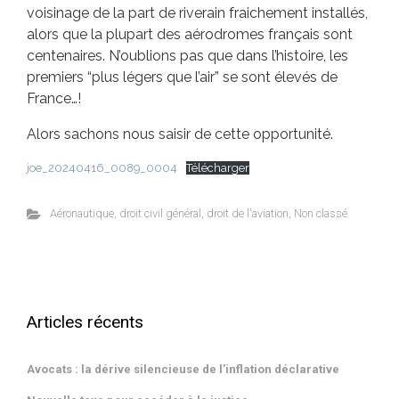
voisinage de la part de riverain fraichement installés,
alors que la plupart des aérodromes français sont
centenaires. N’oublions pas que dans l’histoire, les
premiers “plus légers que l’air” se sont élevés de
Méta
France…!
Alors sachons nous saisir de cette opportunité.
Connexion
Flux des publications
joe_20240416_0089_0004
Télécharger
Flux des commentaires
Site de WordPress-FR
Aéronautique
,
droit civil général
,
droit de l'aviation
,
Non classé
Pages et Articles Phares
BARÈME INDICATIF DES HONORAIRES
Cabinet de Maître Emmanuel BEUCHER avocat au Barreau de Senlis
Articles récents
Quand le déménagement de la mère aboutit au transfert de
résidence chez le père
LISTE DES VENTES AUX ENCHÈRES AU TRIBUNAL JUDICIAIRE DE
Avocats : la dérive silencieuse de l’inflation déclarative
SENLIS (saisies)
CONTACT