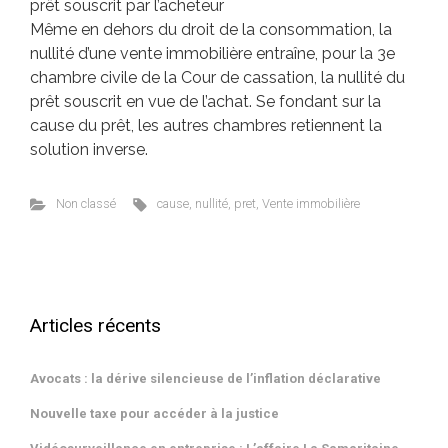
prêt souscrit par l’acheteur
Même en dehors du droit de la consommation, la
Méta
nullité d’une vente immobilière entraîne, pour la 3e
chambre civile de la Cour de cassation, la nullité du
Connexion
prêt souscrit en vue de l’achat. Se fondant sur la
Flux des publications
cause du prêt, les autres chambres retiennent la
Flux des commentaires
Site de WordPress-FR
solution inverse.
Pages et Articles Phares
Non classé
cause
,
nullité
,
pret
,
Vente immobilière
BARÈME INDICATIF DES HONORAIRES
Cabinet de Maître Emmanuel BEUCHER avocat au Barreau de Senlis
Quand le déménagement de la mère aboutit au transfert de
résidence chez le père
Articles récents
LISTE DES VENTES AUX ENCHÈRES AU TRIBUNAL JUDICIAIRE DE
SENLIS (saisies)
CONTACT
Avocats : la dérive silencieuse de l’inflation déclarative
Possibilité pour les avocats de signifier une décision de première
instance par la plateforme RPVA de communication électronique
Nouvelle taxe pour accéder à la justice
des avocats