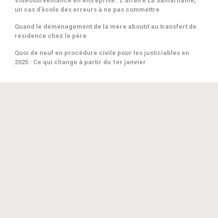
CONDITIONS POUR ENCHERIR
Vidéosurveillance en entreprise : L’affaire La Samaritaine,
Vidéosurveillance : annulation d'actes de procédure pénale établis
un cas d’école des erreurs à ne pas commettre
par des policiers qui n’étaient pas habilités à être destinataires des
Quand le déménagement de la mère aboutit au transfert de
vidéos et qui ne les ont pas obtenues par la voie de réquisitions.
résidence chez le père
Downloads
ARTICLES/VEILLE JURIDIQUE
Quoi de neuf en procédure civile pour les justiciables en
2025 : Ce qui change à partir du 1er janvier