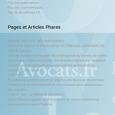
Flux des publications
Flux des commentaires
Site de WordPress-FR
Pages et Articles Phares
BARÈME INDICATIF DES HONORAIRES
LISTE DES VENTES AUX ENCHÈRES AU TRIBUNAL JUDICIAIRE DE
SENLIS (saisies)
Cabinet de Maître Emmanuel BEUCHER avocat au Barreau de Senlis
Vice caché : l'agent immobilier doit être plus vigilant que l’acheteur.
Quand le déménagement de la mère aboutit au transfert de
résidence chez le père
CONTACT
Possibilité pour les avocats de signifier une décision de première
instance par la plateforme RPVA de communication électronique
des avocats
Fiche n° 16-2 : LE PARTAGE DES BIENS
Refus d'homologation de changement de régime matrimonial
Les avocats à travers l’histoire