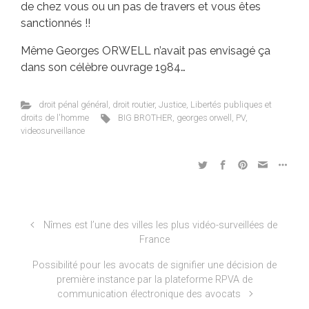
de chez vous ou un pas de travers et vous êtes
sanctionnés !!
Même Georges ORWELL n’avait pas envisagé ça
dans son célèbre ouvrage 1984…
droit pénal général
,
droit routier
,
Justice
,
Libertés publiques et
droits de l'homme
BIG BROTHER
,
georges orwell
,
PV
,
videosurveillance
Nîmes est l’une des villes les plus vidéo-surveillées de
France
Possibilité pour les avocats de signifier une décision de
première instance par la plateforme RPVA de
communication électronique des avocats