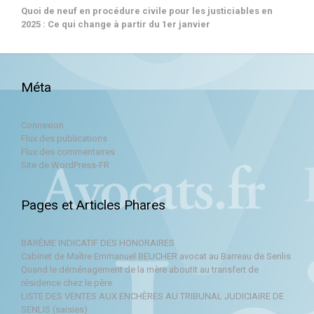
Quoi de neuf en procédure civile pour les justiciables en
2025 : Ce qui change à partir du 1er janvier
Méta
Connexion
Flux des publications
Flux des commentaires
Site de WordPress-FR
Pages et Articles Phares
BARÈME INDICATIF DES HONORAIRES
Cabinet de Maître Emmanuel BEUCHER avocat au Barreau de Senlis
Quand le déménagement de la mère aboutit au transfert de
résidence chez le père
LISTE DES VENTES AUX ENCHÈRES AU TRIBUNAL JUDICIAIRE DE
SENLIS (saisies)