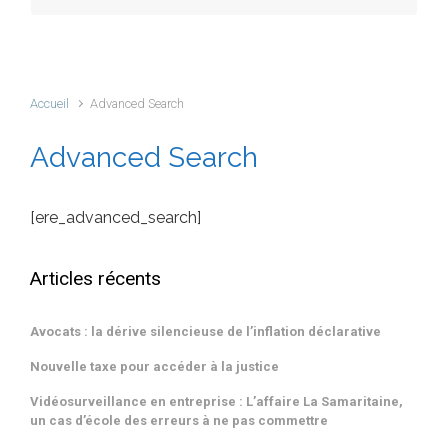
Méta
Accueil
Advanced Search
Connexion
Flux des publications
Advanced Search
Flux des commentaires
Site de WordPress-FR
[ere_advanced_search]
Pages et Articles Phares
Articles récents
BARÈME INDICATIF DES HONORAIRES
LISTE DES VENTES AUX ENCHÈRES AU TRIBUNAL JUDICIAIRE DE
SENLIS (saisies)
Avocats : la dérive silencieuse de l’inflation déclarative
Cabinet de Maître Emmanuel BEUCHER avocat au Barreau de Senlis
Vice caché : l'agent immobilier doit être plus vigilant que l’acheteur.
Nouvelle taxe pour accéder à la justice
Quand le déménagement de la mère aboutit au transfert de
résidence chez le père
Vidéosurveillance en entreprise : L’affaire La Samaritaine,
CONTACT
un cas d’école des erreurs à ne pas commettre
Possibilité pour les avocats de signifier une décision de première