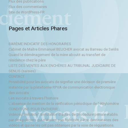
Flux des publications
Flux des commentaires
Site de WordPress-FR
Pages et Articles Phares
BARÈME INDICATIF DES HONORAIRES
Cabinet de Maître Emmanuel BEUCHER avocat au Barreau de Senlis
Quand le déménagement de la mère aboutit au transfert de
résidence chez le père
LISTE DES VENTES AUX ENCHÈRES AU TRIBUNAL JUDICIAIRE DE
SENLIS (saisies)
CONTACT
Possibilité pour les avocats de signifier une décision de première
instance par la plateforme RPVA de communication électronique
des avocats
Les avocats à travers l’histoire
L’absence de mention de la vérification périodique de l'éthylomètre
CONDITIONS POUR ENCHERIR
Vidéosurveillance : annulation d'actes de procédure pénale établis
par des policiers qui n’étaient pas habilités à être destinataires des
vidéos et qui ne les ont pas obtenues par la voie de réquisitions.