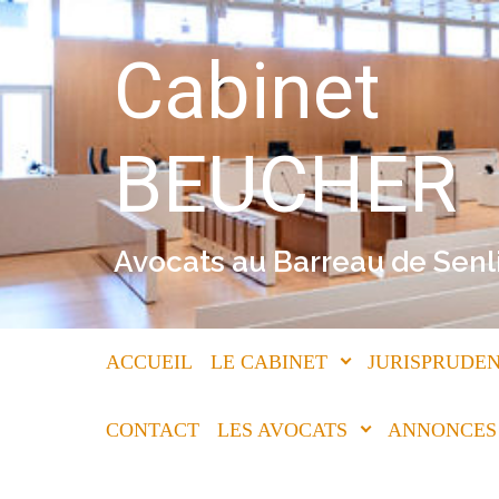
Skip to main content
Cabinet
BEUCHER
Avocats au Barreau de Senl
ACCUEIL
LE CABINET
JURISPRUDEN
CONTACT
LES AVOCATS
ANNONCES 