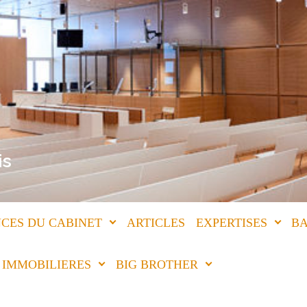
is
CES DU CABINET
ARTICLES
EXPERTISES
BA
IMMOBILIERES
BIG BROTHER