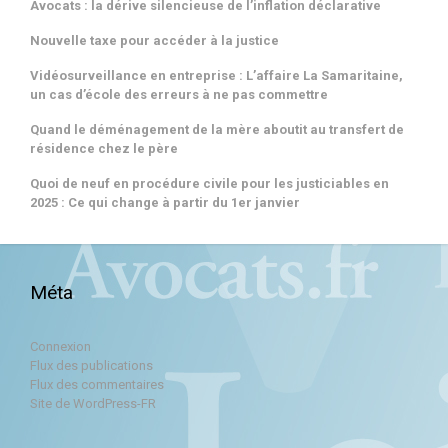
Avocats : la dérive silencieuse de l’inflation déclarative
Nouvelle taxe pour accéder à la justice
Vidéosurveillance en entreprise : L’affaire La Samaritaine,
un cas d’école des erreurs à ne pas commettre
Quand le déménagement de la mère aboutit au transfert de
résidence chez le père
Quoi de neuf en procédure civile pour les justiciables en
2025 : Ce qui change à partir du 1er janvier
Méta
Connexion
Flux des publications
Flux des commentaires
Site de WordPress-FR